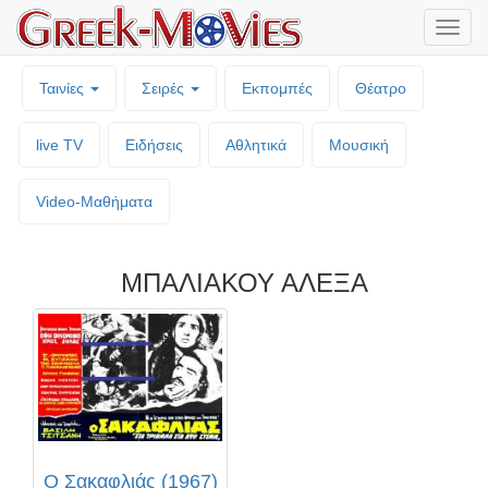
Μενο
επιλο
Ταινίες
Σειρές
Εκπομπές
Θέατρο
live TV
Ειδήσεις
Αθλητικά
Μουσική
Video-Mαθήματα
ΜΠΑΛΙΑΚΟΥ ΑΛΕΞΑ
Ο Σακαφλιάς (1967)