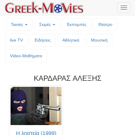
Μενο
επιλο
Ταινίες
Σειρές
Εκπομπές
Θέατρο
live TV
Ειδήσεις
Αθλητικά
Μουσική
Video-Mαθήματα
ΚΑΡΔΑΡΑΣ ΑΛΕΞΗΣ
Η ληστεία (1999)