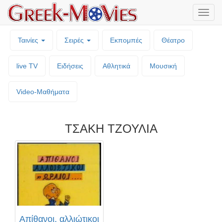
Μενο
επιλο
Ταινίες
Σειρές
Εκπομπές
Θέατρο
live TV
Ειδήσεις
Αθλητικά
Μουσική
Video-Mαθήματα
ΤΣΑΚΗ ΤΖΟΥΛΙΑ
Απίθανοι, αλλιώτικοι