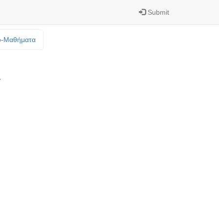
Submit
o-Mαθήματα
Α