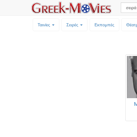
Ταινίες
Σειρές
Εκπομπές
Θέατ
Μ