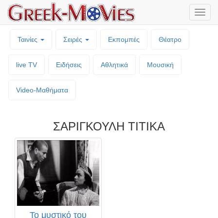
Μενο
επιλο
Ταινίες
Σειρές
Εκπομπές
Θέατρο
live TV
Ειδήσεις
Αθλητικά
Μουσική
Video-Mαθήματα
ΣΑΡΙΓΚΟΥΛΗ ΤΙΤΙΚΑ
Το μυστικό του