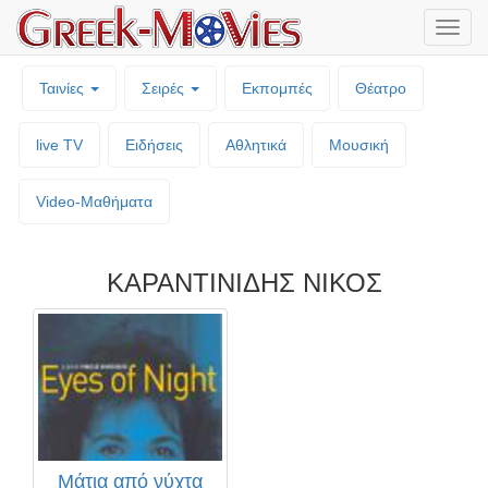
Μενο
επιλο
Ταινίες
Σειρές
Εκπομπές
Θέατρο
live TV
Ειδήσεις
Αθλητικά
Μουσική
Video-Mαθήματα
ΚΑΡΑΝΤΙΝΙΔΗΣ ΝΙΚΟΣ
Μάτια από νύχτα