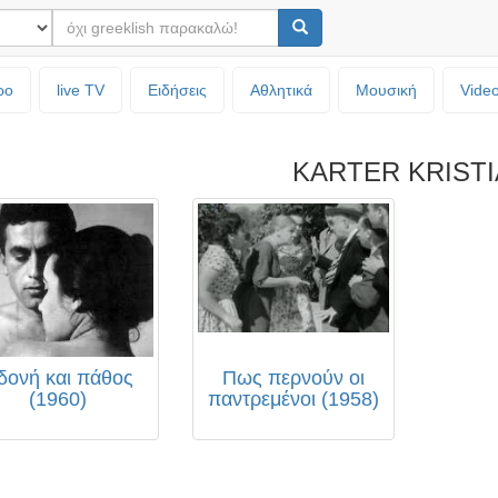
ρο
live TV
Ειδήσεις
Αθλητικά
Μουσική
Vide
KARTER KRIST
δονή και πάθος
Πως περνούν οι
(1960)
παντρεμένοι (1958)