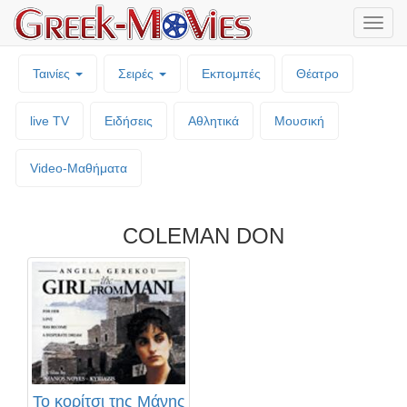
Μενο
επιλο
Ταινίες
Σειρές
Εκπομπές
Θέατρο
live TV
Ειδήσεις
Αθλητικά
Μουσική
Video-Mαθήματα
COLEMAN DON
Το κορίτσι της Μάνης