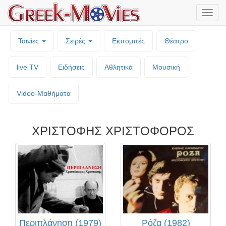
Μενο
επιλο
Ταινίες
Σειρές
Εκπομπές
Θέατρο
live TV
Ειδήσεις
Αθλητικά
Μουσική
Video-Mαθήματα
ΧΡΙΣΤΟΦΗΣ ΧΡΙΣΤΟΦΟΡΟΣ
Περιπλάνηση (1979)
Ρόζα (1982)