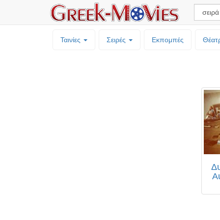
Ταινίες
Σειρές
Εκπομπές
Θέατ
Δυ
Α