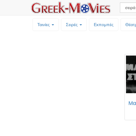
Ταινίες
Σειρές
Εκπομπές
Θέατ
Μα