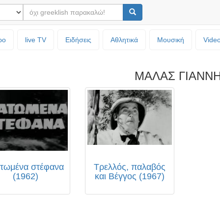
ρο
live TV
Ειδήσεις
Αθλητικά
Μουσική
Vide
ΜΑΛΑΣ ΓΙΑΝΝ
τωμένα στέφανα
Τρελλός, παλαβός
(1962)
και Βέγγος (1967)