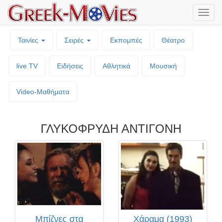
Μενο
επιλο
Ταινίες
Σειρές
Εκπομπές
Θέατρο
live TV
Ειδήσεις
Αθλητικά
Μουσική
Video-Mαθήματα
ΓΛΥΚΟΦΡΥΔΗ ΑΝΤΙΓΟΝΗ
Μπίζνες στα
Χάραμα (1993)