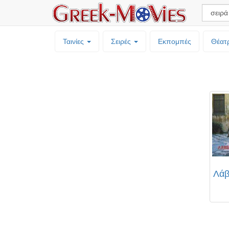
Ταινίες
Σειρές
Εκπομπές
Θέατ
Λάβ