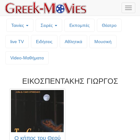
Μενο
επιλο
Ταινίες
Σειρές
Εκπομπές
Θέατρο
live TV
Ειδήσεις
Αθλητικά
Μουσική
Video-Mαθήματα
ΕΙΚΟΣΠΕΝΤΑΚΗΣ ΓΙΩΡΓΟΣ
Ο κήπος του Θεού