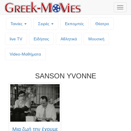
Μενο
επιλο
Ταινίες
Σειρές
Εκπομπές
Θέατρο
live TV
Ειδήσεις
Αθλητικά
Μουσική
Video-Mαθήματα
SANSON YVONNE
Μια ζωή την έχουμε