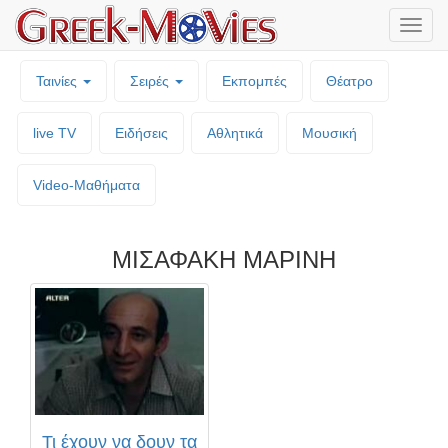
Μενο
επιλο
Ταινίες
Σειρές
Εκπομπές
Θέατρο
live TV
Ειδήσεις
Αθλητικά
Μουσική
Video-Mαθήματα
ΜΙΣΑΦΑΚΗ ΜΑΡΙΝΗ
Τι έχουν να δουν τα