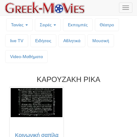
Μενο
επιλο
Ταινίες
Σειρές
Εκπομπές
Θέατρο
live TV
Ειδήσεις
Αθλητικά
Μουσική
Video-Mαθήματα
ΚΑΡΟΥΖΑΚΗ ΡΙΚΑ
Κοινωνική σαπίλα