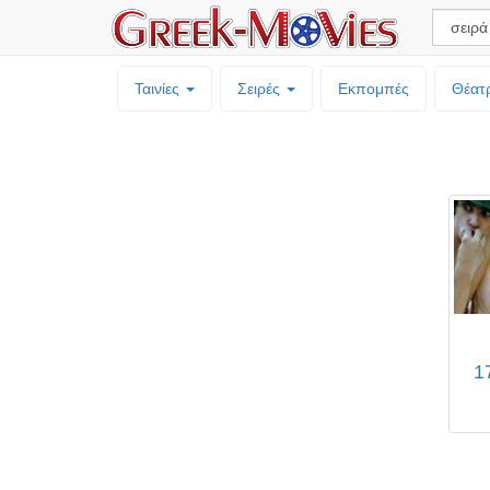
Ταινίες
Σειρές
Εκπομπές
Θέατ
1