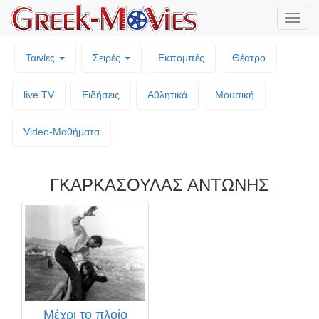
Μενο
επιλο
Ταινίες
Σειρές
Εκπομπές
Θέατρο
live TV
Ειδήσεις
Αθλητικά
Μουσική
Video-Mαθήματα
ΓΚΑΡΚΑΣΟΥΛΑΣ ΑΝΤΩΝΗΣ
Μέχρι το πλοίο