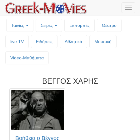
Μενο
επιλο
Ταινίες
Σειρές
Εκπομπές
Θέατρο
live TV
Ειδήσεις
Αθλητικά
Μουσική
Video-Mαθήματα
ΒΕΓΓΟΣ ΧΑΡΗΣ
Βοήθεια ο Βέγγος