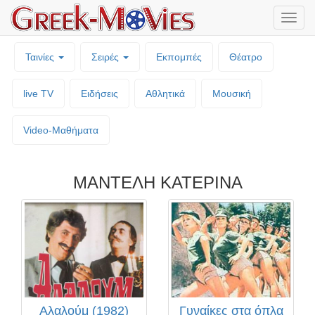
Μενο
επιλο
Ταινίες
Σειρές
Εκπομπές
Θέατρο
live TV
Ειδήσεις
Αθλητικά
Μουσική
Video-Mαθήματα
ΜΑΝΤΕΛΗ ΚΑΤΕΡΙΝΑ
Αλαλούμ (1982)
Γυναίκες στα όπλα