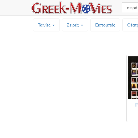
Ταινίες
Σειρές
Εκπομπές
Θέατ
P