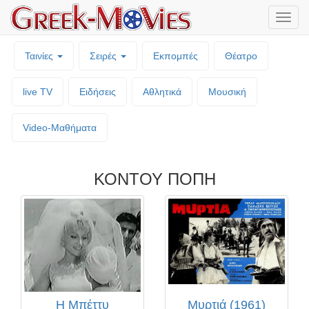
Μενο
επιλο
Ταινίες
Σειρές
Εκπομπές
Θέατρο
live TV
Ειδήσεις
Αθλητικά
Μουσική
Video-Mαθήματα
ΚΟΝΤΟΥ ΠΟΠΗ
Η Μπέττυ
Μυρτιά (1961)