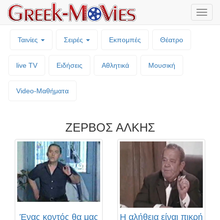
Μενο
επιλο
Ταινίες
Σειρές
Εκπομπές
Θέατρο
live TV
Ειδήσεις
Αθλητικά
Μουσική
Video-Mαθήματα
ΖΕΡΒΟΣ ΑΛΚΗΣ
Ένας κοντός θα μας
Η αλήθεια είναι πικρή