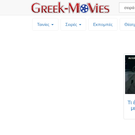
Ταινίες
Σειρές
Εκπομπές
Θέατ
Τι 
μ