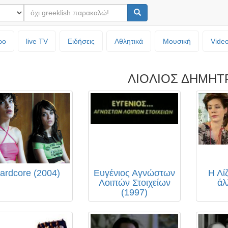
ρο
live TV
Ειδήσεις
Αθλητικά
Μουσική
Vide
ΛΙΟΛΙΟΣ ΔΗΜΗΤ
ardcore (2004)
Ευγένιος Αγνώστων
Η Λίζ
Λοιπών Στοιχείων
άλ
(1997)