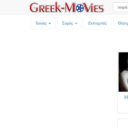
Ταινίες
Σειρές
Εκπομπές
Θέατ
H