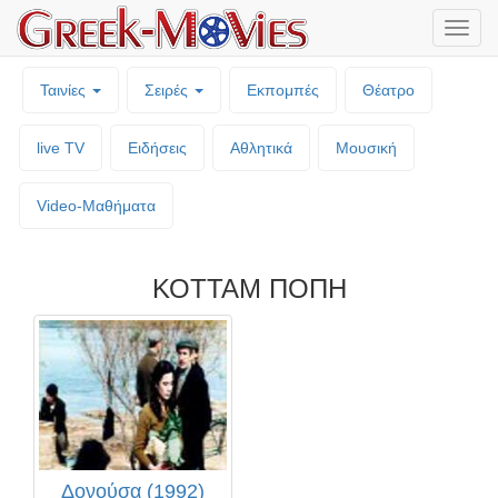
Μενο
επιλο
Ταινίες
Σειρές
Εκπομπές
Θέατρο
live TV
Ειδήσεις
Αθλητικά
Μουσική
Video-Mαθήματα
ΚΟΤΤΑΜ ΠΟΠΗ
Δονούσα (1992)