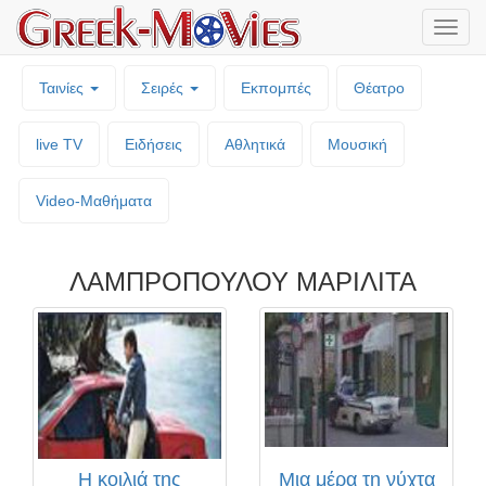
Μενο
επιλο
Ταινίες
Σειρές
Εκπομπές
Θέατρο
live TV
Ειδήσεις
Αθλητικά
Μουσική
Video-Mαθήματα
ΛΑΜΠΡΟΠΟΥΛΟΥ ΜΑΡΙΛΙΤΑ
Η κοιλιά της
Μια μέρα τη νύχτα