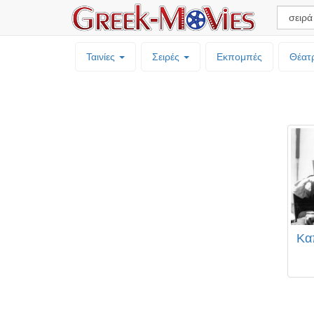
Ταινίες
Σειρές
Εκπομπές
Θέατ
Κα