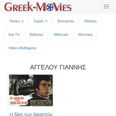
Μενο
επιλο
Ταινίες
Σειρές
Εκπομπές
Θέατρο
live TV
Ειδήσεις
Αθλητικά
Μουσική
Video-Mαθήματα
ΑΓΓΕΛΟΥ ΓΙΑΝΝΗΣ
Η δίκη των δικαστών