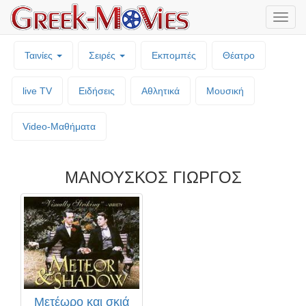
Μενο
επιλο
Ταινίες
Σειρές
Εκπομπές
Θέατρο
live TV
Ειδήσεις
Αθλητικά
Μουσική
Video-Mαθήματα
ΜΑΝΟΥΣΚΟΣ ΓΙΩΡΓΟΣ
Μετέωρο και σκιά