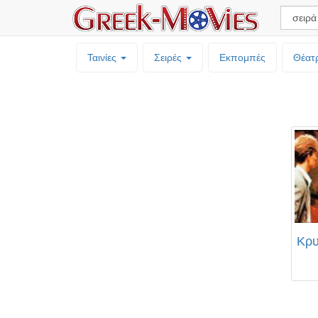
Ταινίες
Σειρές
Εκπομπές
Θέατ
Κρυ