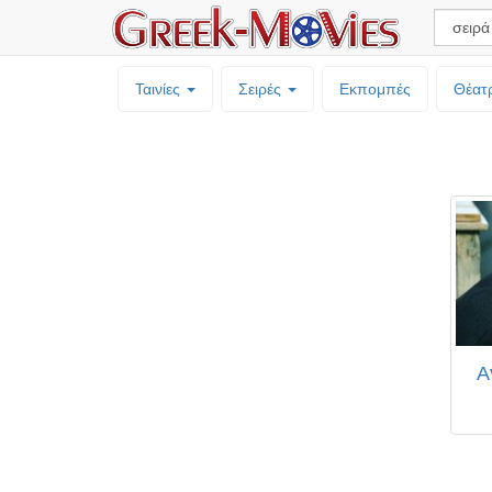
Ταινίες
Σειρές
Εκπομπές
Θέατ
Α