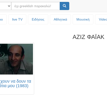
ρο
live TV
Ειδήσεις
Αθλητικά
Μουσική
Vide
ΑΖΙΖ ΦΑΪΑΚ
έχουν να δουν τα
άτια μου (1983)