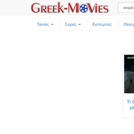
Ταινίες
Σειρές
Εκπομπές
Θέατ
Τι 
μ