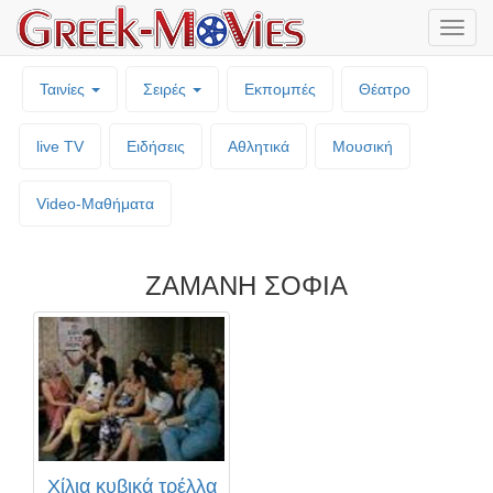
Μενο
επιλο
Ταινίες
Σειρές
Εκπομπές
Θέατρο
live TV
Ειδήσεις
Αθλητικά
Μουσική
Video-Mαθήματα
ΖΑΜΑΝΗ ΣΟΦΙΑ
Χίλια κυβικά τρέλλα