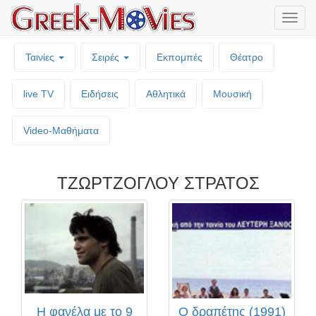
Μενο
επιλο
Ταινίες
Σειρές
Εκπομπές
Θέατρο
live TV
Ειδήσεις
Αθλητικά
Μουσική
Video-Mαθήματα
ΤΖΩΡΤΖΟΓΛΟΥ ΣΤΡΑΤΟΣ
Η φανέλα με το 9
Ο δραπέτης (1991)