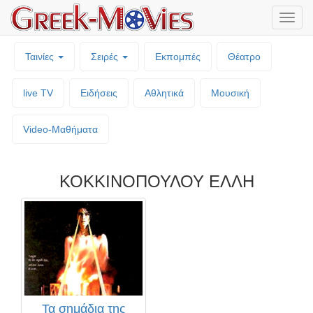
Μενο
επιλο
Ταινίες
Σειρές
Εκπομπές
Θέατρο
live TV
Ειδήσεις
Αθλητικά
Μουσική
Video-Mαθήματα
ΚΟΚΚΙΝΟΠΟΥΛΟΥ ΕΛΛΗ
Τα σημάδια της