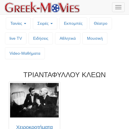
Μενο
επιλο
Ταινίες
Σειρές
Εκπομπές
Θέατρο
live TV
Ειδήσεις
Αθλητικά
Μουσική
Video-Mαθήματα
ΤΡΙΑΝΤΑΦΥΛΛΟΥ ΚΛΕΩΝ
Χειροκροτήματα