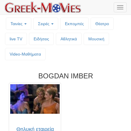
Μενο
επιλο
Ταινίες
Σειρές
Εκπομπές
Θέατρο
live TV
Ειδήσεις
Αθλητικά
Μουσική
Video-Mαθήματα
BOGDAN IMBER
Θηλυκή εταιρεία