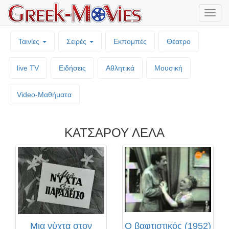
Μενο
επιλο
Ταινίες
Σειρές
Εκπομπές
Θέατρο
live TV
Ειδήσεις
Αθλητικά
Μουσική
Video-Mαθήματα
ΚΑΤΣΑΡΟΥ ΛΕΛΑ
Μια νύχτα στον
Ο βαφτιστικός (1952)