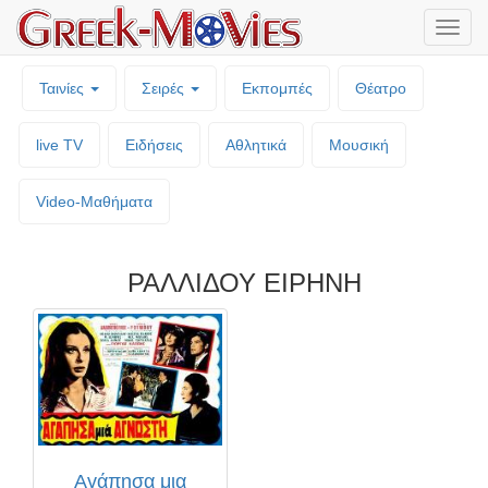
Μενο
επιλο
Ταινίες
Σειρές
Εκπομπές
Θέατρο
live TV
Ειδήσεις
Αθλητικά
Μουσική
Video-Mαθήματα
ΡΑΛΛΙΔΟΥ ΕΙΡΗΝΗ
Αγάπησα μια