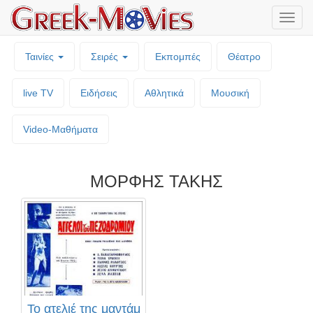
Μενο
επιλο
Ταινίες
Σειρές
Εκπομπές
Θέατρο
live TV
Ειδήσεις
Αθλητικά
Μουσική
Video-Mαθήματα
ΜΟΡΦΗΣ ΤΑΚΗΣ
Το ατελιέ της μαντάμ