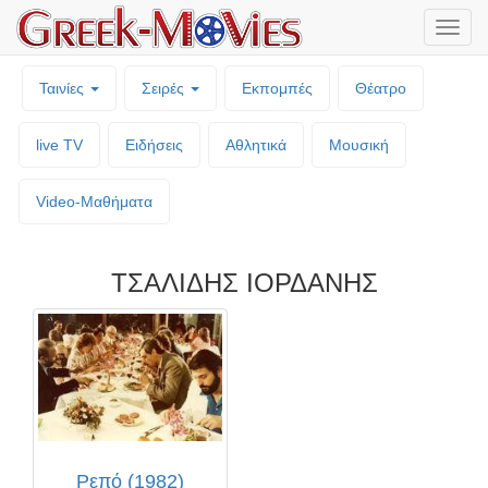
Μενο
επιλο
Ταινίες
Σειρές
Εκπομπές
Θέατρο
live TV
Ειδήσεις
Αθλητικά
Μουσική
Video-Mαθήματα
ΤΣΑΛΙΔΗΣ ΙΟΡΔΑΝΗΣ
Ρεπό (1982)