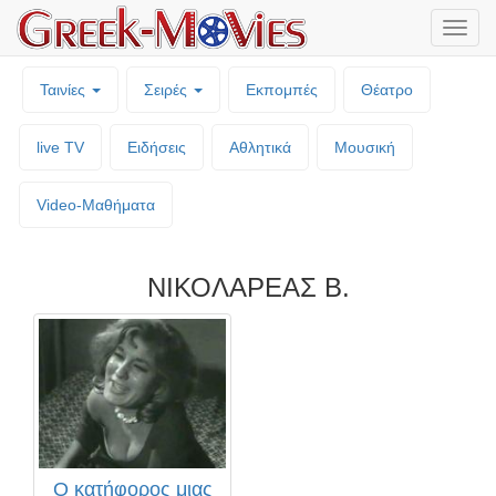
Μενο
επιλο
Ταινίες
Σειρές
Εκπομπές
Θέατρο
live TV
Ειδήσεις
Αθλητικά
Μουσική
Video-Mαθήματα
ΝΙΚΟΛΑΡΕΑΣ Β.
Ο κατήφορος μιας