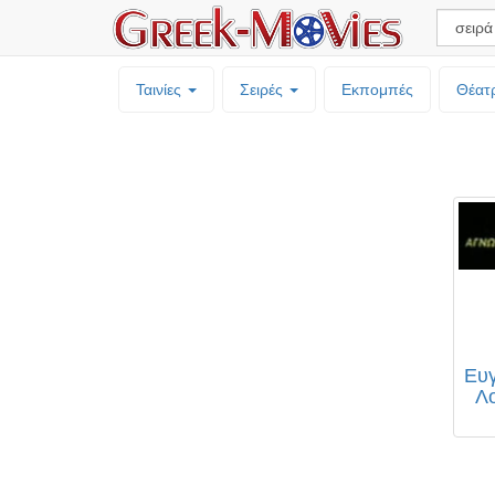
Ταινίες
Σειρές
Εκπομπές
Θέατ
Ευ
Λο