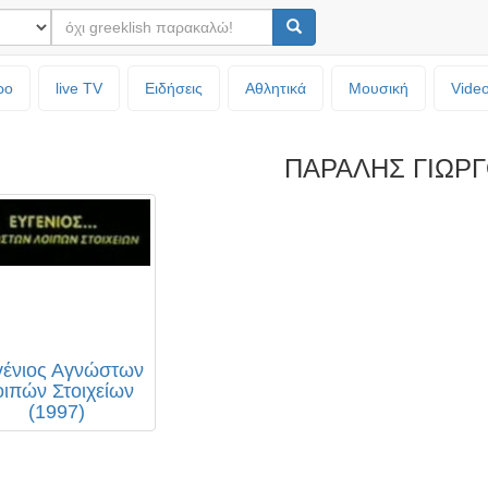
ρο
live TV
Ειδήσεις
Αθλητικά
Μουσική
Vide
ΠΑΡΑΛΗΣ ΓΙΩΡ
γένιος Αγνώστων
ιπών Στοιχείων
(1997)