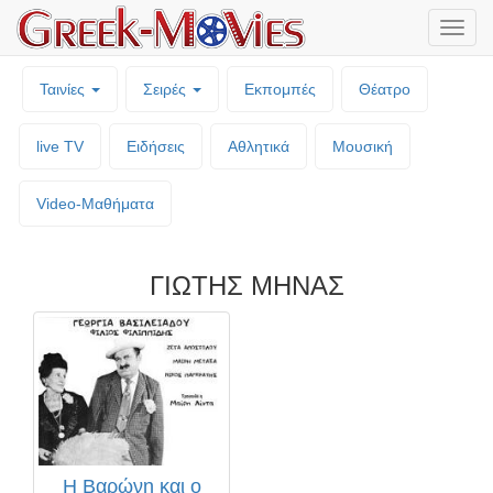
Μενο
επιλο
Ταινίες
Σειρές
Εκπομπές
Θέατρο
live TV
Ειδήσεις
Αθλητικά
Μουσική
Video-Mαθήματα
ΓΙΩΤΗΣ ΜΗΝΑΣ
Η Βαρώνη και ο