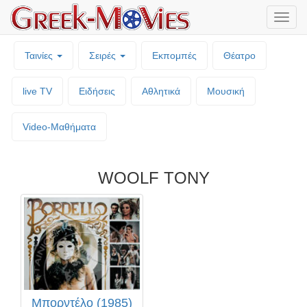
Μενο
επιλο
Ταινίες
Σειρές
Εκπομπές
Θέατρο
live TV
Ειδήσεις
Αθλητικά
Μουσική
Video-Mαθήματα
WOOLF TONY
Μπορντέλο (1985)