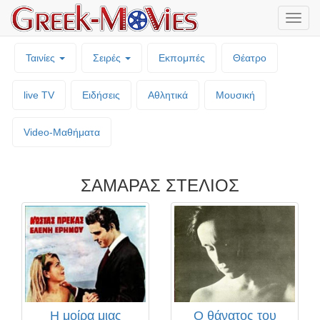
Μενο
επιλο
Ταινίες
Σειρές
Εκπομπές
Θέατρο
live TV
Ειδήσεις
Αθλητικά
Μουσική
Video-Mαθήματα
ΣΑΜΑΡΑΣ ΣΤΕΛΙΟΣ
Η μοίρα μιας
Ο θάνατος του