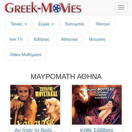
Μενο
επιλο
Ταινίες
Σειρές
Εκπομπές
Θέατρο
live TV
Ειδήσεις
Αθλητικά
Μουσική
Video-Mαθήματα
ΜΑΥΡΟΜΑΤΗ ΑΘΗΝΑ
Αν ήταν το βιολί...
Κάθε Σάββατο