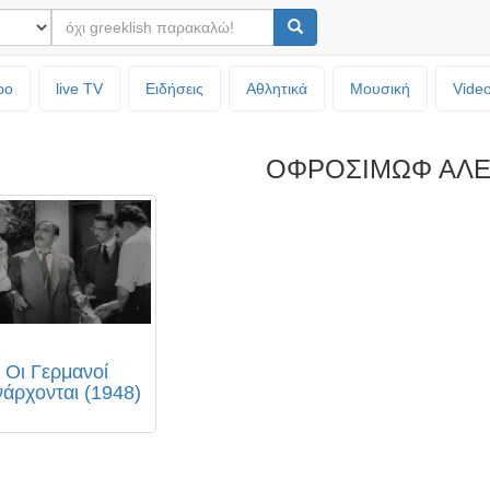
ρο
live TV
Ειδήσεις
Αθλητικά
Μουσική
Vide
ΟΦΡΟΣΙΜΩΦ ΑΛ
Οι Γερμανοί
νάρχονται (1948)