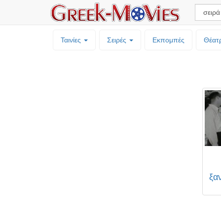
Ταινίες
Σειρές
Εκπομπές
Θέατ
ξα